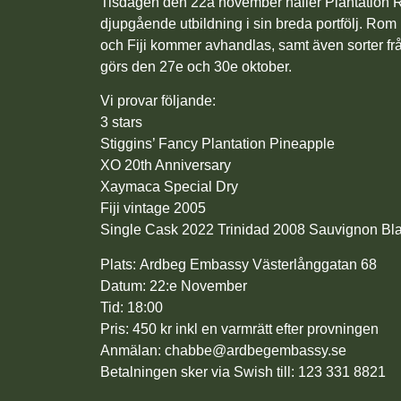
Tisdagen den 22a november håller Plantation
djupgående utbildning i sin breda portfölj. Rom
och Fiji kommer avhandlas, samt även sorter f
görs den 27e och 30e oktober.
Vi provar följande:
3 stars
Stiggins’ Fancy Plantation Pineapple
XO 20th Anniversary
Xaymaca Special Dry
Fiji vintage 2005
Single Cask 2022 Trinidad 2008 Sauvignon Bl
Plats:
Ardbeg Embassy Västerlånggatan 68
Datum:
22:e November
Tid:
18:00
Pris: 450
kr inkl en varmrätt efter provningen
Anmälan: chabbe@ardbegembassy.se
Betalningen sker via Swish till: 123 331 8821