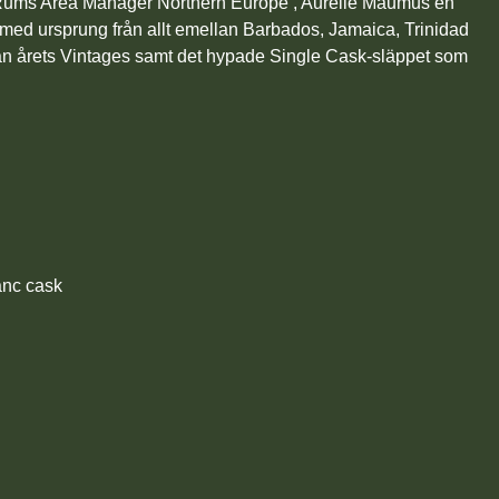
 Rums Area Manager Northern Europe , Aurélie Maumus en
 med ursprung från allt emellan Barbados, Jamaica, Trinidad
rån årets Vintages samt det hypade Single Cask-släppet som
anc cask