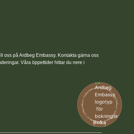
 till oss på Ardbeg Embassy. Kontakta gärna oss
deringar. Våra öppettider hittar du nere i
0
Ardbeg Embassy • Ardbeg Embassy • Ardbeg Embassy • Ardbeg Embassy • Ardbeg Embassy • Ardbeg Embassy
0
Boka
bord