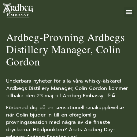
+46 (0)8 79
Ardbeg-Provning Ardbegs
Distillery Manager, Colin
Gordon
Underbara nyheter för alla våra whisky-älskare!
Ardbegs Distillery Manager, Colin Gordon kommer
tillbaka den 23 maj till Ardbeg Embassy! 🎉🥃
Förbered dig på en sensationell smakupplevelse
när Colin bjuder in till en oförglömlig
provningssession med några av de finaste
dryckerna. Höjdpunkten? Årets Ardbeg Day-
release: Ardbeg Spectacular!