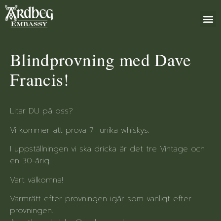
+46 (0)8 79
Blindprovning med Dave
Francis!
Litar DU på oss?
Vi kommer att prova 7 unika whiskys.
I uppställningen vi ska dricka är det tre Vintage och
en 30-årig.
Vart välkomna!
Varmrätt efter provningen igår som vanligt efter
provningen.