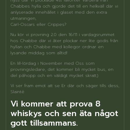
Chabbes hylla och gjorde det till en helkväll där vi
anlyserade innehållet i glaset med den extra
utmaningen,
Carl-Oscars eller Crippes?
Nu kör vi provning 2.0 den 16/11 i vardagsrummet
hos Chabbe där vi åter plockar ner lite godis från
hyllan och Chabbe med kollegor ordnar en
lysande middag som alltid!
En lill-lördag i November med Oss som
provningsledare, det kommer bli mycket bus, en
del påhopp och en väldigt mycket skratt;)
Vi ser fram emot att se Er där och säger tills dess,
Slainté
Vi kommer att prova 8
whiskys och sen äta något
gott tillsammans.