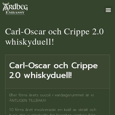
+46 (0)8 79
Carl-Oscar och Crippe 2.0
whiskyduell!
Carl-Oscar och Crippe
2.0 whiskyduell!
Efter förra årets succé i vardagsrummet är vi
ÄNTLIGEN TILLBAKA!
1.0 förra året involverade en kväll av skratt och
hyss där vi plockade 4st favoriter vardera från