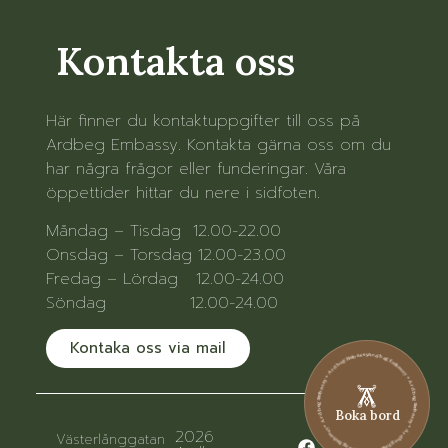
Kontakta oss
Här finner du kontaktuppgifter till oss på
Ardbeg Embassy. Kontakta gärna oss om du
har några frågor eller funderingar. Våra
öppettider hittar du nere i sidfoten.
Måndag – Tisdag 12.00-22.00
Onsdag – Torsdag 12.00-23.00
Fredag – Lördag 12.00-24.00
Söndag 12.00-24.00
Kontaka oss via mail
Ardbeg Embassy • Ardbeg Embassy • Ardbeg Embassy • Ardbeg Embassy • Ardbeg Embassy • Ardbeg Embassy
Boka bord
2026
Västerlånggatan