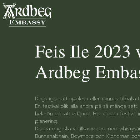
Feis Ile 2023
Ardbeg Emba
Dags igen att uppleva eller minnas tillbaka ti
En festival olik alla andra på så många sett
hela ön har att erbjuda. Har denna festival
planering.
Denna dag ska vi tillsammans med whiskyvänn
Bunnahabhain, Bowmore och Kilchoman och s