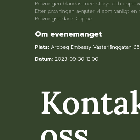
Provningen blandas med storys och upplevel
Efter provningen avnjuter vi som vanligt en
Provningsledare: Crippe
Om evenemanget
Plats:
Ardbeg Embassy Västerlånggatan 68
Datum:
2023-09-30 13:00
Konta
oss