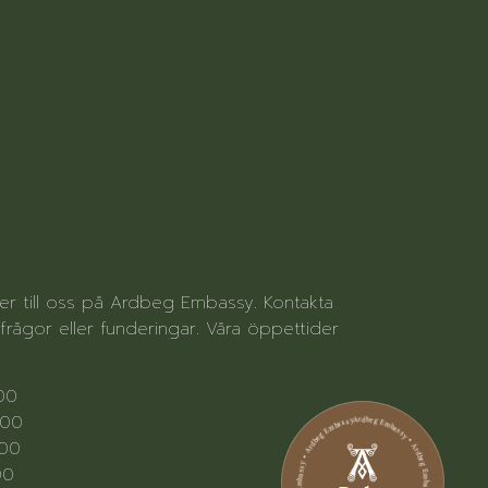
ter till oss på Ardbeg Embassy. Kontakta
rågor eller funderingar. Våra öppettider
.00
Ardbeg Embassy • Ardbeg Embassy • Ardbeg Embassy • Ardbeg Embassy • Ardbeg Embassy • Ardbeg Embassy
.00
.00
00