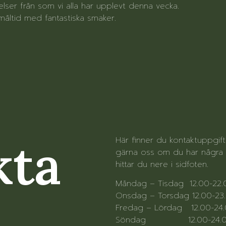
ser från som vi alla har upplevt denna vecka.
 måltid med fantastiska smaker.
kta
Här finner du kontaktuppgif
gärna oss om du har några f
hittar du nere i sidfoten.
Måndag – Tisdag 12.00-22
Onsdag – Torsdag 12.00-23
Fredag – Lördag 12.00-24
Söndag 12.00-24.