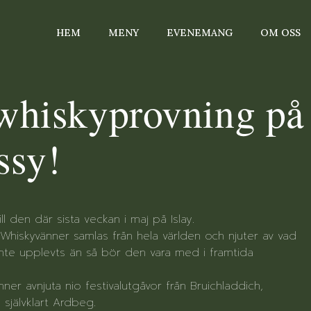
HEM
MENY
EVENEMANG
OM OSS
 whiskyprovning på
ssy!
ll den där sista veckan i maj på Islay.
. Whiskyvänner samlas från hela världen och njuter av vad
 inte upplevts än så bör den vara med i framtida
er avnjuta nio festivalutgåvor från Bruichladdich,
jälvklart Ardbeg.