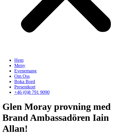
Hem
Meny
Evenemang
Om Oss
Boka Bord
Presentkort
+46 (0)8 791 9090
Glen Moray provning med
Brand Ambassadören Iain
Allan!