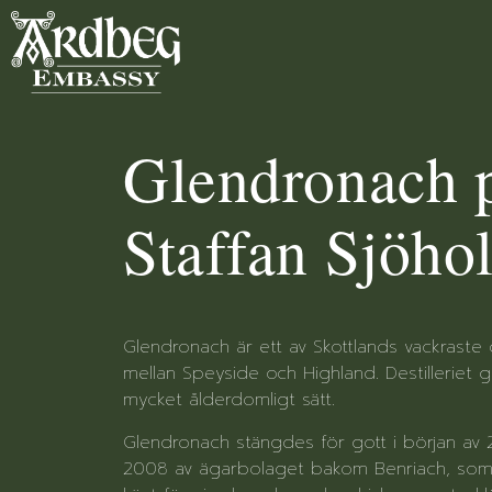
Glendronach 
Staffan Sjöho
Glendronach är ett av Skottlands vackraste d
mellan Speyside och Highland. Destilleriet
mycket ålderdomligt sätt.
Glendronach stängdes för gott i början av 
2008 av ägarbolaget bakom Benriach, som