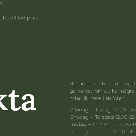
n.
er bekräftad plats.
kta
Här finner du kontaktuppgif
gärna oss om du har några f
hittar du nere i sidfoten.
Måndag – Tisdag 12.00-22
Onsdag – Torsdag 12.00-23
Fredag – Lördag 12.00-24
Söndag 12.00-24.