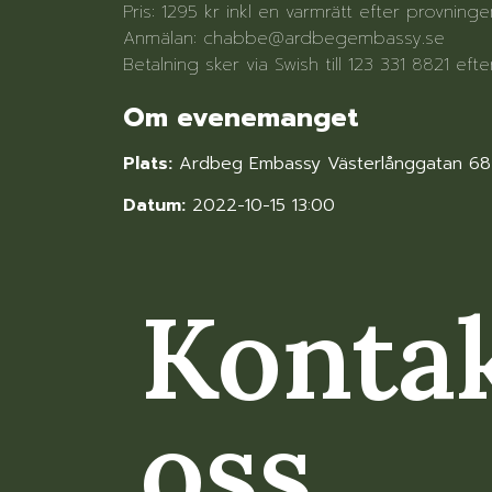
Pris: 1295 kr inkl en varmrätt efter provninge
Anmälan: chabbe@ardbegembassy.se
Betalning sker via Swish till 123 331 8821 eft
Om evenemanget
Plats:
Ardbeg Embassy Västerlånggatan 68
Datum:
2022-10-15 13:00
Konta
oss