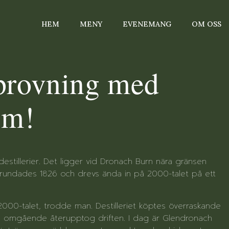
HEM
MENY
EVENEMANG
OM OSS
provning med
lm!
estillerier. Det ligger vid Dronach Burn nära gränsen
 grundades 1826 och drevs ända in på 2000-talet på ett
2000-talet, trodde man. Destilleriet köptes överraskande
 omgående återupptog driften. I dag är Glendronach