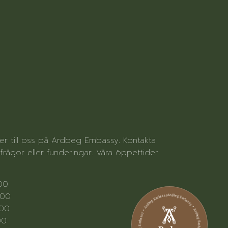
ter till oss på Ardbeg Embassy. Kontakta
rågor eller funderingar. Våra öppettider
.00
.00
Ardbeg Embassy • Ardbeg Embassy • Ardbeg Embassy • Ardbeg Embassy • Ardbeg Embassy • Ardbeg Embassy
.00
00