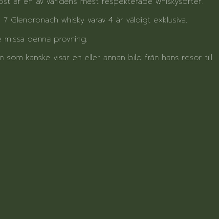
löst är en av världens mest respekterade whiskysorter.
 7 Glendronach whisky varav 4 är väldigt exklusiva.
te missa denna provning.
 som kanske visar en eller annan bild från hans resor till