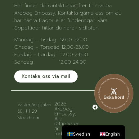
Här finner du kontaktuppgifter till oss på
Ardbeg Embassy. Kontakta gärna oss om du
har några frågor eller funderingar. Våra
öppettider hittar du nere i sidfoten.
Måndag – Tisdag 12.00-22.00
Onsdag – Torsdag 12.00-23.00
Fredag – Lördag 12.00-24.00
Söndag 12.00-24.00
Kontaka oss via mail
Ardbeg Embassy • Ardbeg Embassy • Ardbeg Embassy • Ardbeg Embassy • Ardbeg Embassy • Ardbeg Embassy
Boka bord
2026
Västerlånggatan
Ardbeg
68, 111 29
Embassy.
Stockholm
Alla
rättigheter
är
förbehållna.
Swedish
English