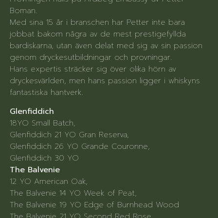
Boman.
Med sina 15 år i branschen har Petter inte bara
jobbat bakom några av de mest prestigefyllda
bardiskarna, utan även delat med sig av sin passion
genom dryckesutbildningar och provningar.
Hans expertis sträcker sig över olika hörn av
dryckesvärlden, men hans passion ligger i whiskyns
fantastiska hantverk.
Glenfiddich
18YO Small Batch,
Glenfiddich 21 YO Gran Reserva,
Glenfiddich 26 YO Grande Couronne,
Glenfiddich 30 YO
The Balvenie
12 YO American Oak,
The Balvenie 14 YO Week of Peat,
The Balvenie 19 YO Edge of Burnhead Wood
The Balvenie 21 YO Second Red Rose