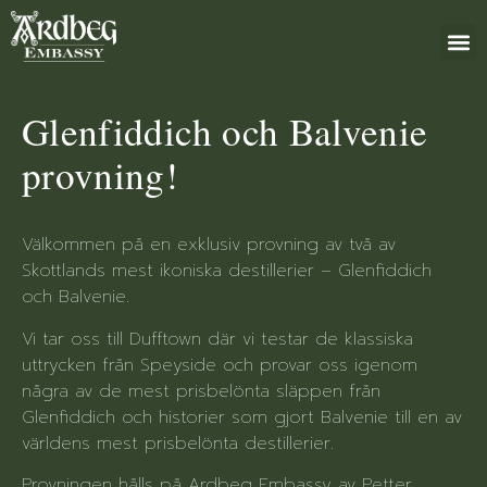
+46 (0)8 79
Glenfiddich och Balvenie
provning!
Välkommen på en exklusiv provning av två av
Skottlands mest ikoniska destillerier – Glenfiddich
och Balvenie.
Vi tar oss till Dufftown där vi testar de klassiska
uttrycken från Speyside och provar oss igenom
några av de mest prisbelönta släppen från
Glenfiddich och historier som gjort Balvenie till en av
världens mest prisbelönta destillerier.
Provningen hålls på Ardbeg Embassy av Petter