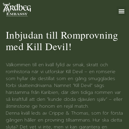
+46 (0)8 79
Inbjudan till Romprovning
med Kill Devil!
Välkommen till en kväll fylld av smak, skratt och
romhistoria när vi utforskar Kill Devil – en romserie
som hyllar de destillat som en gång smugglades
förbi skatteindrivarna. Namnet ”Kill Devil” sägs
härstamma från Karibien, där den tidiga rommen var
så kraftfull att den ”kunde döda djävulen själv” – eller
åtminstone ge honom en rejäl match.
Denna kväll leds av Crippe & Thomas, som för första
gången håller en provning tillsammans. Hur ska detta
sluta? Det vet vi inte, men vi kan garantera en