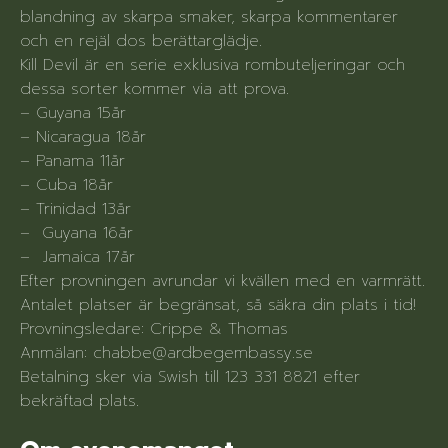
blandning av skarpa smaker, skarpa kommentarer
och en rejäl dos berättarglädje.
Kill Devil är en serie exklusiva rombuteljeringar och
dessa sorter kommer via att prova.
– Guyana 15år
– Nicaragua 18år
– Panama 11år
– Cuba 18år
– Trinidad 13år
– Guyana 16år
– Jamaica 17år
Efter provningen avrundar vi kvällen med en varmrätt.
Antalet platser är begränsat, så säkra din plats i tid!
Provningsledare: Crippe & Thomas
Anmälan: chabbe@ardbegembassy.se
Betalning sker via Swish till 123 331 8821 efter
bekräftad plats.