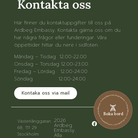
Kontakta oss
Här finner du kontaktuppgifter till oss på
Ardbeg Embassy. Kontakta gärna oss om du
har några frågor eller funderingar. Våra
öppettider hittar du nere i sidfoten.
Måndag – Tisdag 12.00-22.00
Onsdag – Torsdag 12.00-23.00
Fredag – Lördag 12.00-24.00
Söndag 12.00-24.00
Kontaka oss via mail
Ardbeg Embassy • Ardbeg Embassy • Ardbeg Embassy • Ardbeg Embassy • Ardbeg Embassy • Ardbeg Embassy
Boka bord
2026
Västerlånggatan
Ardbeg
68, 111 29
Embassy.
Stockholm
Alla