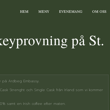
HEM
MENY
EVENEMANG
OM OSS
keyprovning på St.
!
day på Ardbeg Embassy.
ask Strenght och Single Cask från Irland som vi kommer
50% samt en Irish coffee efter maten.