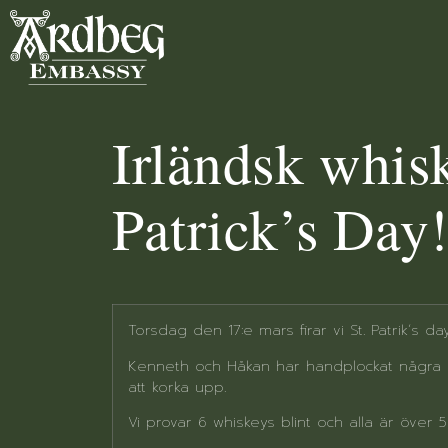
Irländsk whis
Patrick’s Day
Torsdag den 17:e mars firar vi St. Patrik´s 
Kenneth och Håkan har handplockat några C
att korka upp.
Vi provar 6 whiskeys blint och alla är över 