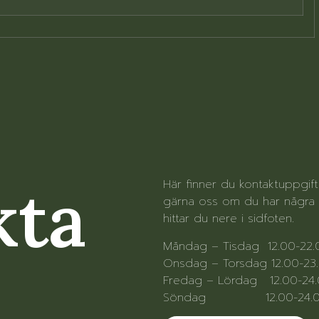
kta
Här finner du kontaktuppgif
gärna oss om du har några f
hittar du nere i sidfoten.
Måndag – Tisdag 12.00-22
Onsdag – Torsdag 12.00-23
Fredag – Lördag 12.00-24
Söndag 12.00-24.