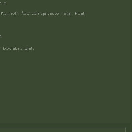
out!
e Kenneth Åbb och självaste Håkan Peat!
.
r bekräftad plats.