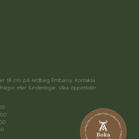
ter till oss på Ardbeg Embassy. Kontakta
rågor eller funderingar. Våra öppettider
.00
Ardbeg Embassy • Ardbeg Embassy • Ardbeg Embassy • Ardbeg Embassy • Ardbeg Embassy • Ardbeg Embassy
.00
.00
00
Boka