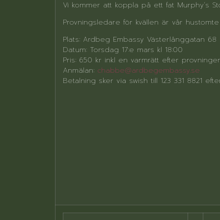
Vi kommer att koppla på ett fat Murphy´s St
Provningsledare för kvällen är vår hustomt
Plats: Ardbeg Embassy Västerlånggatan 68
Datum: Torsdag 17:e mars kl 18:00
Pris: 650 kr inkl en varmrätt efter provningen
Anmälan:
chabbe@ardbegembassy.se
Betalning sker via swish till 123 331 8821 efte