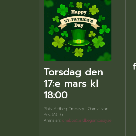
Torsdag den
17:e mars kl
18:00
Plats: Ardbeg Embassy i Gamla stan
Pris: 650 kr
Anmälan:
chabbe@ardbegembassy.se