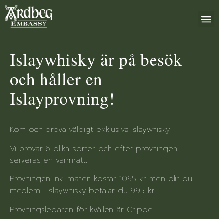
+46 (0)8 79
Islaywhisky är på besök
och håller en
Islayprovning!
Kom och prova väldigt exklusiva Islaywhisky.
Vi provar 6 olika sorter och efter provningen
serveras en varmrätt.
Provningen inkl maten kostar 1095 kr men blir du
medlem i Islaywhisky betalar du 995 kr.
Provningsledaren för kvällen är Crippe!