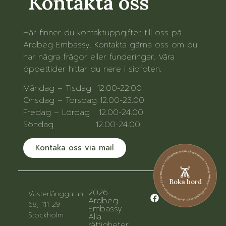
Kontakta oss
Här finner du kontaktuppgifter till oss på
Ardbeg Embassy. Kontakta gärna oss om du
har några frågor eller funderingar. Våra
öppettider hittar du nere i sidfoten.
Måndag – Tisdag 12.00-22.00
Onsdag – Torsdag 12.00-23.00
Fredag – Lördag 12.00-24.00
Söndag 12.00-24.00
Kontaka oss via mail
Ardbeg Embassy • Ardbeg Embassy • Ardbeg Embassy • Ardbeg Embassy • Ardbeg Embassy • Ardbeg Embassy
Boka bord
2026
Västerlånggatan
Ardbeg
68, 111 29
Embassy.
Stockholm
Alla
rättigheter