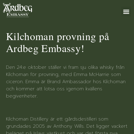
+46 (0)8 79
Kilchoman provning på
Ardbeg Embassy!
Den 24:e oktober ställer vi fram sju olika whisky från
Kilchoman för provning, med Emma McHarrie som
ciceron. Emma är Brand Ambassador hos Kilchoman
och kommer att lotsa oss igenom kvällens
begivenheter.
Kilchoman Distillery är ett gårdsdestilleri som
grundades 2005 av Anthony Wills. Det ligger vackert
beläget på Islays västkust och var det första nya