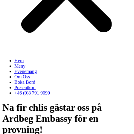
Hem
Meny
Evenemang
Om Oss
Boka Bord
Presentkort
+46 (0)8 791 9090
Na fir chlis gästar oss på
Ardbeg Embassy för en
provning!