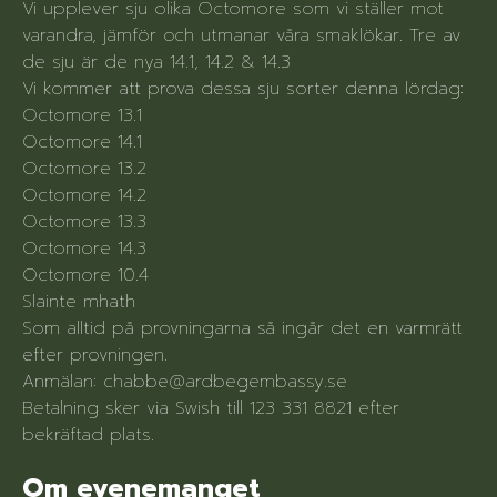
Vi upplever sju olika Octomore som vi ställer mot
varandra, jämför och utmanar våra smaklökar. Tre av
de sju är de nya 14.1, 14.2 & 14.3
Vi kommer att prova dessa sju sorter denna lördag:
Octomore 13.1
Octomore 14.1
Octomore 13.2
Octomore 14.2
Octomore 13.3
Octomore 14.3
Octomore 10.4
Slainte mhath
Som alltid på provningarna så ingår det en varmrätt
efter provningen.
Anmälan: chabbe@ardbegembassy.se
Betalning sker via Swish till 123 331 8821 efter
bekräftad plats.
Om evenemanget