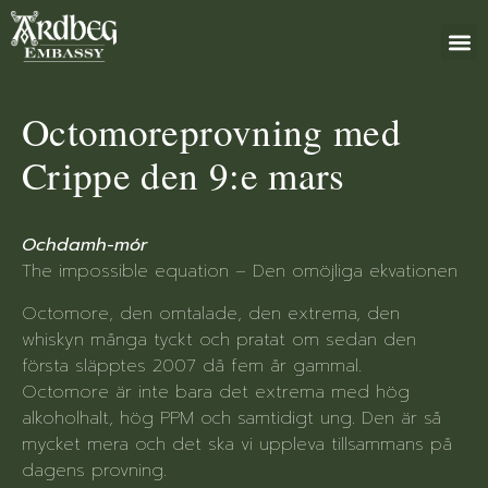
+46 (0)8 79
Octomoreprovning med
Crippe den 9:e mars
Ochdamh-mór
The impossible equation – Den omöjliga ekvationen
Octomore, den omtalade, den extrema, den
whiskyn många tyckt och pratat om sedan den
första släpptes 2007 då fem år gammal.
Octomore är inte bara det extrema med hög
alkoholhalt, hög PPM och samtidigt ung. Den är så
mycket mera och det ska vi uppleva tillsammans på
dagens provning.