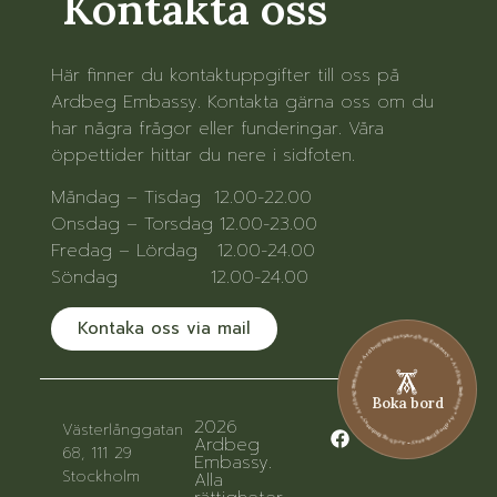
Kontakta oss
Här finner du kontaktuppgifter till oss på
Ardbeg Embassy. Kontakta gärna oss om du
har några frågor eller funderingar. Våra
öppettider hittar du nere i sidfoten.
Måndag – Tisdag 12.00-22.00
Onsdag – Torsdag 12.00-23.00
Fredag – Lördag 12.00-24.00
Söndag 12.00-24.00
Kontaka oss via mail
Ardbeg Embassy • Ardbeg Embassy • Ardbeg Embassy • Ardbeg Embassy • Ardbeg Embassy • Ardbeg Embassy
Boka bord
2026
Västerlånggatan
Ardbeg
68, 111 29
Embassy.
Stockholm
Alla