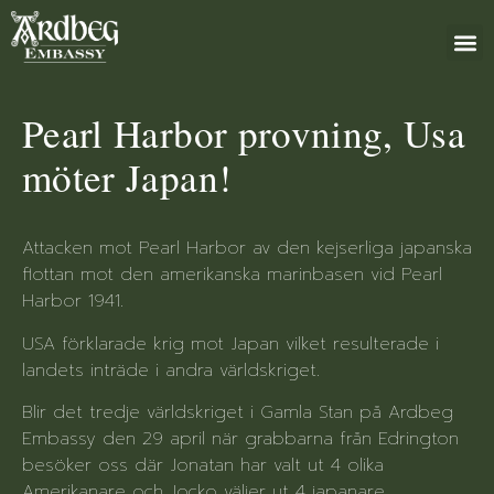
+46 (0)8 79
Pearl Harbor provning, Usa
möter Japan!
Attacken mot Pearl Harbor av den kejserliga japanska
flottan mot den amerikanska marinbasen vid Pearl
Harbor 1941.
USA förklarade krig mot Japan vilket resulterade i
landets inträde i andra världskriget.
Blir det tredje världskriget i Gamla Stan på Ardbeg
Embassy den 29 april när grabbarna från Edrington
besöker oss där Jonatan har valt ut 4 olika
Amerikanare och Jocko väljer ut 4 japanare.