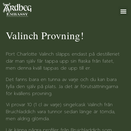
+46 (0)8 79
Valinch Provning!
Port Charlotte Valinch släpps endast på destilleriet
där man själv får tappa upp sin flaska från fatet,
men denna kväll tappas de upp till er.
Det fanns bara en tunna av varje och du kan bara
fylla den själv på plats. Ja det är förutsättningarna
för kvällens provning.
Vi provar 10 (1 cl av varje) singelcask Valinch från
Bruichladdich vara tunnor sedan länge är tömda,
men aldrig glömda.
Lär känna några profiler från Bruichladdich som