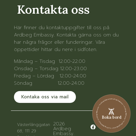
Kontakta oss
Här finner du kontaktuppgifter till oss på
Ardbeg Embassy. Kontakta gärna oss om du
har några frågor eller funderingar. Våra
öppettider hittar du nere i sidfoten.
Måndag – Tisdag 12.00-22.00
Onsdag – Torsdag 12.00-23.00
Fredag – Lördag 12.00-24.00
Söndag 12.00-24.00
Kontaka oss via mail
Ardbeg Embassy • Ardbeg Embassy • Ardbeg Embassy • Ardbeg Embassy • Ardbeg Embassy • Ardbeg Embassy
Boka bord
2026
Västerlånggatan
Ardbeg
68, 111 29
Embassy.