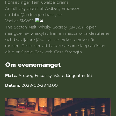
I priset ingår fem utvalda drams.
Anmäl dig direkt till Ardbeg Embassy
chabbe@ardbegembassy.se
Vad är SMWS?
The Scotch Malt Whisky Society (SMWS) köper
mängder av whiskyfat från en massa olika destillerier
och buteljerar själva när de tycker drycken är
mogen. Detta ger att flaskorna som släpps nästan
alltid är Single Cask och Cask Strength
Om evenemanget
Plats:
Ardbeg Embassy Västerlånggatan 68
Datum:
2023-02-23 18:00