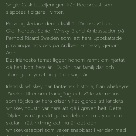
Single Cask-buteljeringen från Redbreast som
släpptes tidigare i vinter.
Provningsledare denna kväll är för oss välbekanta
Olof Noreus, Senior Whisky Brand Ambassador på
Pernod Ricard Sweden som lett flera uppskattade
provningar hos oss på Ardbeg Embassy genom
åren.
Det irländska temat ligger honom varmt om hjärtat
då han bott flera år i Dublin, har familj där och
tillbringar mycket tid på ön varje år.
Irländsk whiskey har fantastisk historia, från whiskeyns
födelse till enorm framgång och världsdominans
som följdes av flera kriser vilket gjorde att landets
whiskeyindustri var nära att gå i graven helt. Detta
följdes av några viktiga händelser som styrde om
skutan i rätt riktning och nu är det den
whiskeykategori som växer snabbast i världen med