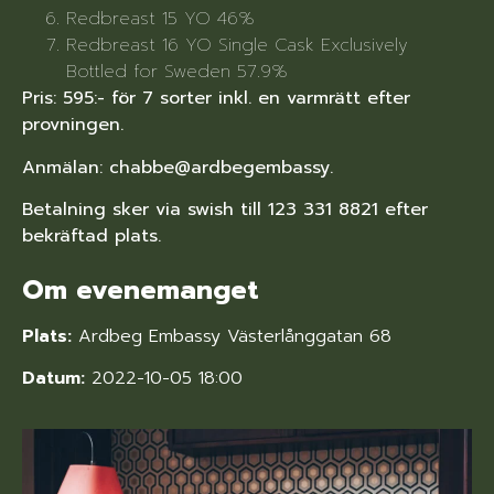
Redbreast 15 YO 46%
Redbreast 16 YO Single Cask Exclusively
Bottled for Sweden 57.9%
Pris: 595:- för 7 sorter inkl. en varmrätt efter
provningen.
Anmälan: chabbe@ardbegembassy.
Betalning sker via swish till 123 331 8821 efter
bekräftad plats.
Om evenemanget
Plats:
Ardbeg Embassy Västerlånggatan 68
Datum:
2022-10-05 18:00