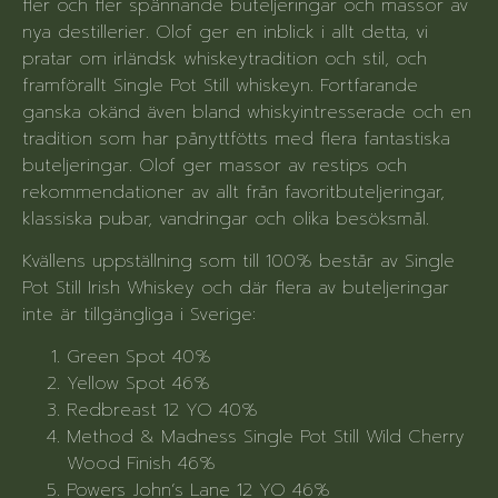
fler och fler spännande buteljeringar och massor av
nya destillerier. Olof ger en inblick i allt detta, vi
pratar om irländsk whiskeytradition och stil, och
framförallt Single Pot Still whiskeyn. Fortfarande
ganska okänd även bland whiskyintresserade och en
tradition som har pånyttfötts med flera fantastiska
buteljeringar. Olof ger massor av restips och
rekommendationer av allt från favoritbuteljeringar,
klassiska pubar, vandringar och olika besöksmål.
Kvällens uppställning som till 100% består av Single
Pot Still Irish Whiskey och där flera av buteljeringar
inte är tillgängliga i Sverige:
Green Spot 40%
Yellow Spot 46%
Redbreast 12 YO 40%
Method & Madness Single Pot Still Wild Cherry
Wood Finish 46%
Powers John’s Lane 12 YO 46%