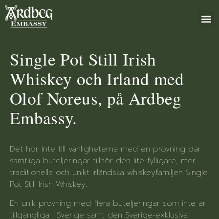
+46 (0)8 79
Single Pot Still Irish
Whiskey och Irland med
Olof Noreus, på Ardbeg
Embassy.
Det hör inte till vanligheterna med en provning där
samtliga buteljeringar tillhör den lite fylligare, mer
traditionella och unikt irländska whiskeyfamiljen Single
Pot Still Irish Whiskey.
En unik provning med flera buteljeringar som inte är
tillgängliga i Sverige samt den Sverige-exklusiva