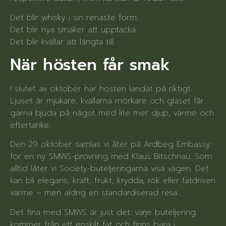
Det blir whisky i sin renaste form.
Det blir nya smaker att upptäcka.
Det blir kvällar att längta till.
När hösten får smak
I slutet av oktober har hösten landat på riktigt.
Ljuset är mjukare, kvällarna mörkare och glaset får
gärna bjuda på något med lite mer djup, värme och
eftertanke.
Den 29 oktober samlas vi åter på Ardbeg Embassy
för en ny SMWS-provning med Klaus Bitschnau. Som
alltid låter vi Society-buteljeringarna visa vägen. Det
kan bli elegans, kraft, frukt, krydda, rök eller fatdriven
värme – men aldrig en standardiserad resa.
Det fina med SMWS är just det: varje buteljering
kommer från ett enskilt fat och finns bara i