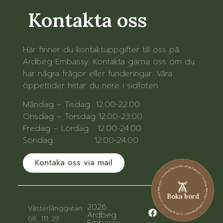
Kontakta oss
Här finner du kontaktuppgifter till oss på
Ardbeg Embassy. Kontakta gärna oss om du
har några frågor eller funderingar. Våra
öppettider hittar du nere i sidfoten.
Måndag – Tisdag 12.00-22.00
Onsdag – Torsdag 12.00-23.00
Fredag – Lördag 12.00-24.00
Söndag 12.00-24.00
Kontaka oss via mail
Ardbeg Embassy • Ardbeg Embassy • Ardbeg Embassy • Ardbeg Embassy • Ardbeg Embassy • Ardbeg Embassy
Boka bord
2026
Västerlånggatan
Ardbeg
68, 111 29