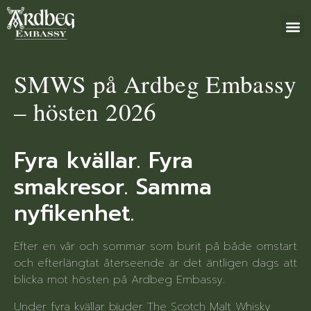
+46 (0)8 79
SMWS på Ardbeg Embassy
– hösten 2026
Fyra kvällar. Fyra
smakresor. Samma
nyfikenhet.
Efter en vår och sommar som burit på både omstart
och efterlängtat återseende är det äntligen dags att
blicka mot hösten på Ardbeg Embassy.
Under fyra kvällar bjuder The Scotch Malt Whisky