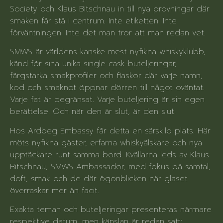
Society och Klaus Bitschnau in till nya provningar där
smaken får stå i centrum. Inte etiketten. Inte
förväntningen. Inte det man tror att man redan vet.
SMWS är världens kanske mest nyfikna whiskyklubb,
känd för sina unika single cask-buteljeringar,
färgstarka smakprofiler och flaskor där varje namn,
kod och smaknot öppnar dörren till något oväntat.
Varje fat är begränsat. Varje buteljering är sin egen
berättelse. Och när den är slut, är den slut.
Hos Ardbeg Embassy får detta en särskild plats. Här
möts nyfikna gäster, erfarna whiskyälskare och nya
upptäckare runt samma bord. Kvällarna leds av Klaus
Bitschnau, SMWS Ambassador, med fokus på samtal,
doft, smak och de där ögonblicken när glaset
överraskar mer än facit.
Exakta teman och buteljeringar presenteras närmare
respektive datum, men känslan är redan satt: