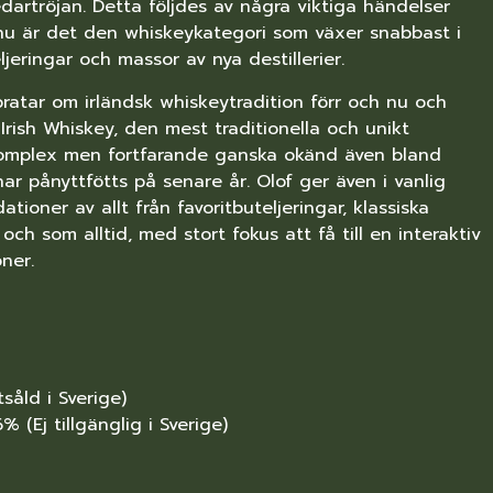
edartröjan. Detta följdes av några viktiga händelser
 nu är det den whiskeykategori som växer snabbast i
jeringar och massor av nya destillerier.
 pratar om irländsk whiskeytradition förr och nu och
ll Irish Whiskey, den mest traditionella och unikt
r komplex men fortfarande ganska okänd även bland
ar pånyttfötts på senare år. Olof ger även i vanlig
oner av allt från favoritbuteljeringar, klassiska
ch som alltid, med stort fokus att få till en interaktiv
ner.
åld i Sverige)
(Ej tillgänglig i Sverige)