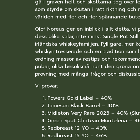
gå i graven helt och skottarna tog över l
som styrde om skutan i rätt riktning och
världen med fler och fler spännande butel
Olof Noreus ger en inblick i allt detta, vi
dess olika stilar, inte minst Single Pot Sti
irländska whiskeyfamiljen. Fylligare, me
whiskyintresserade och en tradition som h
ordning massor av restips och rekommendati
pubar, olika besöksmål runt den gröna ön o
provning med många frågor och diskussio
Vi provar:
Powers Gold Label – 40%
Jameson Black Barrel – 40%
Midleton Very Rare 2023 – 40% (Sluts
Green Spot Chateau Montelena – 46% 
Redbreast 12 YO – 40%
Redbreast 15 YO – 46%