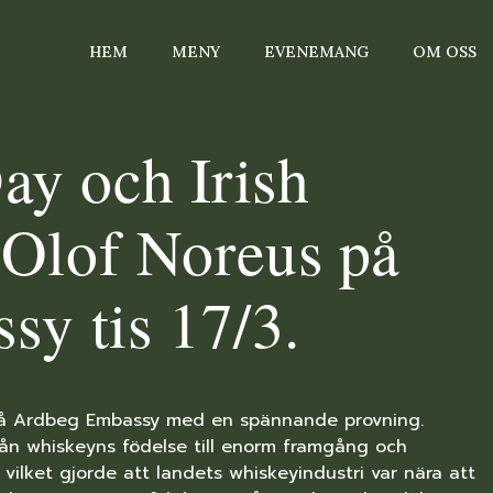
HEM
MENY
EVENEMANG
OM OSS
Day och Irish
Olof Noreus på
y tis 17/3.
s på Ardbeg Embassy med en spännande provning.
 från whiskeyns födelse till enorm framgång och
 vilket gjorde att landets whiskeyindustri var nära att