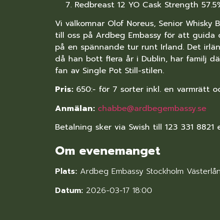
Redbreast 12 YO Cask Strength 57.5%
Vi välkomnar Olof Noreus, Senior Whisky 
till oss på Ardbeg Embassy för att guida
på en spännande tur runt Irland. Det irlä
då han bott flera år i Dublin, har familj dä
fan av Single Pot Still-stilen.
Pris:
650:- för 7 sorter inkl. en varmrätt 
Anmälan:
chabbe@ardbegembassy.se
Betalning sker via Swish till 123 331 8821 
Om evenemanget
Plats:
Ardbeg Embassy Stockholm Västerlå
Datum:
2026-03-17 18:00