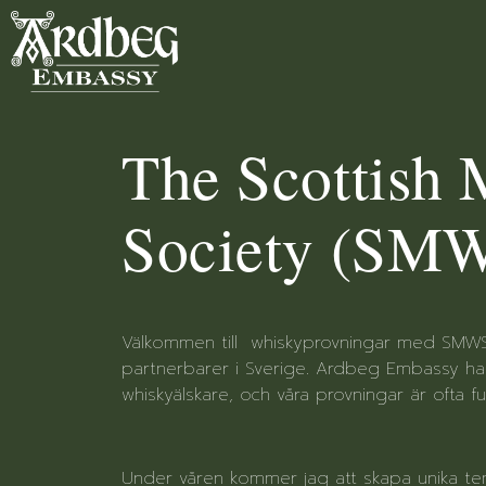
The Scottish 
Society (SM
Välkommen till whiskyprovningar med SMW
partnerbarer i Sverige. Ardbeg Embassy ha
whiskyälskare, och våra provningar är ofta ful
Under våren kommer jag att skapa unika tem