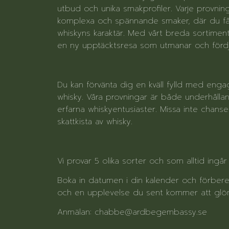
utbud och unika smakprofiler. Varje provni
komplexa och spännande smaker, där du får
whiskyns karaktär. Med vårt breda sortiment 
en ny upptäcktsresa som utmanar och fördj
Du kan förvänta dig en kväll fylld med engage
whisky. Våra provningar är både underhålla
erfarna whiskyentusiaster. Missa inte chansen
skattkista av whisky.
Vi provar 5 olika sorter och som alltid ingå
Boka in datumen i din kalender och förbered
och en upplevelse du sent kommer att gl
Anmälan: chabbe@ardbegembassy.se