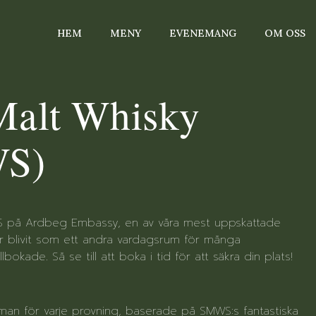
HEM
MENY
EVENEMANG
OM OSS
Malt Whisky
WS)
S på Ardbeg Embassy, en av våra mest uppskattade
r blivit som ett andra vardagsrum för många
lbokade. Så se till att boka i tid för att säkra din plats!
an för varje provning, baserade på SMWS:s fantastiska