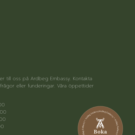
ter till oss på Ardbeg Embassy. Kontakta
rågor eller funderingar. Våra öppettider
.00
.00
Ardbeg Embassy • Ardbeg Embassy • Ardbeg Embassy • Ardbeg Embassy • Ardbeg Embassy • Ardbeg Embassy
.00
00
Boka