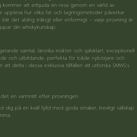
ng kommer att erbjuda en resa genom en värld av
 uppleva hur olika fat och lagringsmetoder påverkar
blir det aldrig tråkigt eller enformigt – varje provning är
upar din whiskykunskap.
rande samtal, lärorika insikter och självklart, exceptionell
nde och utbildande, perfekta för både nybörjare och
 att delta i dessa exklusiva tillfällen att utforska SMWS:s
r det en varmrätt efter provningen.
 dig på en kväll fylld med goda smaker, trevligt sällskap
ömma.