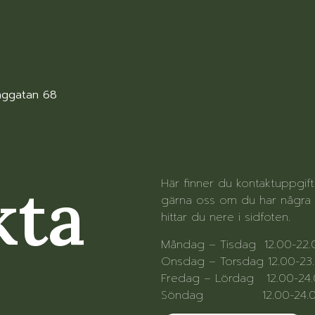
nggatan 68
kta
Här finner du kontaktuppgif
gärna oss om du har några f
hittar du nere i sidfoten.
Måndag – Tisdag 12.00-22
Onsdag – Torsdag 12.00-23
Fredag – Lördag 12.00-24
Söndag 12.00-24.