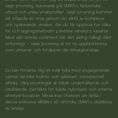
varje provning, baserade på SMWS:s fantastiska
utbud och unika smakprofiler. Varje provning kommer
att erbjuda en resa genom en värld av komplexa
och spännande smaker, där du får uppleva hur olika
fat och lagringsmetoder påverkar whiskyns karaktär.
Med vårt breda sortiment blir det aldrig tråkigt eller
enformigt – varje provning är en ny upptäcktsresa
som utmanar och fördjupar din whiskykunskap.
Du kan förvänta dig en kväll fylld med engagerande
samtal, lärorika insikter och självklart, exceptionell
whisky. Våra provningar är både underhållande och
utbildande, perfekta för både nybörjare och erfarna
whiskyentusiaster. Missa inte chansen att delta i
dessa exklusiva tillfällen att utforska SMWS:s skattkista
av whisky.