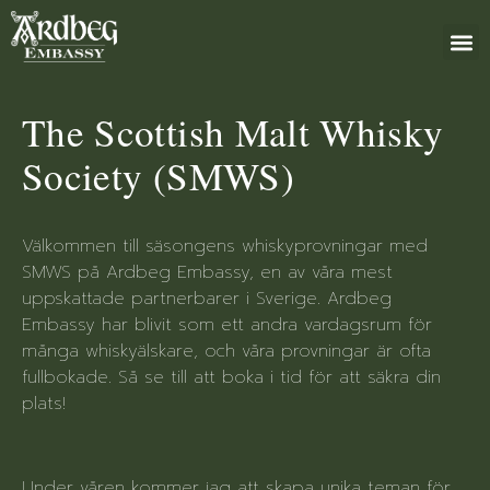
+46 (0)8 79
The Scottish Malt Whisky
Society (SMWS)
Välkommen till säsongens whiskyprovningar med
SMWS på Ardbeg Embassy, en av våra mest
uppskattade partnerbarer i Sverige. Ardbeg
Embassy har blivit som ett andra vardagsrum för
många whiskyälskare, och våra provningar är ofta
fullbokade. Så se till att boka i tid för att säkra din
plats!
Under våren kommer jag att skapa unika teman för