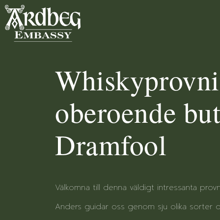
Whiskyprovni
oberoende but
Dramfool
Välkomna till denna väldigt intressanta pr
Anders guidar oss genom sju olika sorter oc