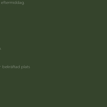
g eftermiddag.
.
er bekräftad plats