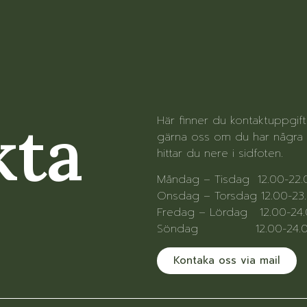
kta
Här finner du kontaktuppgif
gärna oss om du har några f
hittar du nere i sidfoten.
Måndag – Tisdag 12.00-22
Onsdag – Torsdag 12.00-23
Fredag – Lördag 12.00-24
Söndag 12.00-24.
Kontaka oss via mail