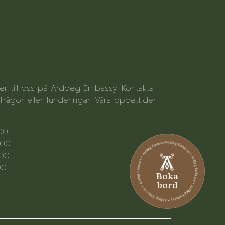
ter till oss på Ardbeg Embassy. Kontakta
rågor eller funderingar. Våra öppettider
.00
Ardbeg Embassy • Ardbeg Embassy • Ardbeg Embassy • Ardbeg Embassy • Ardbeg Embassy • Ardbeg Embassy
.00
.00
00
Boka
bord