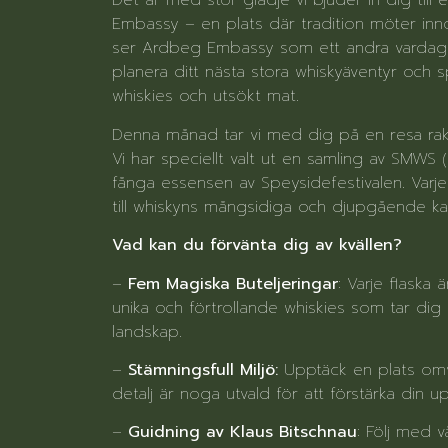
Det är med stor glädje vi bjuder in dig til
Embassy – en plats där tradition möter innov
ser Ardbeg Embassy som ett andra vardagsr
planera ditt nästa stora whiskyäventyr och
whiskies och utsökt mat.
Denna månad tar vi med dig på en resa rakt i
Vi har speciellt valt ut en samling av SMWS (
fånga essensen av Speysidefestivalen. Varje 
till whiskyns mångsidiga och djupgående kar
Vad kan du förvänta dig av kvällen?
–
Fem Magiska Buteljeringar
: Varje flaska 
unika och förtrollande whiskies som tar di
landskap.
–
Stämningsfull Miljö:
Upptäck en plats omvan
detalj är noga utvald för att förstärka din u
–
Guidning av Klaus Bitschnau
: Följ med