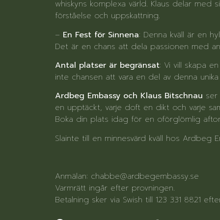
whiskyns komplexa värld. Klaus delar med si
förståelse och uppskattning.
–
En Fest för Sinnena
: Denna kväll är en 
Det är en chans att dela passionen med andr
Antal platser är begränsat
: Vi vill skapa e
inte chansen att vara en del av denna unika
Ardbeg Embassy och Klaus Bitschnau
ser
en upptäckt, varje doft en dikt och varje sam
Boka din plats idag för en oförglömlig afton
Slainte till en minnesvärd kväll hos Ardbeg 
Anmälan: chabbe@ardbegembassy.se
Varmrätt ingår efter provningen.
Betalning sker via Swish till 123 331 8821 eft