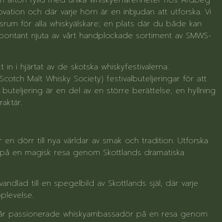
l en afton fylld med unika whiskyerfarenheter hos Ardbeg
ation och där varje hörn är en inbjudan att utforska. Vi
um för alla whiskyälskare; en plats där du både kan
 spontant njuta av vårt handplockade sortiment av SMWS-
n i hjärtat av de skotska whiskyfestivalerna.
Scotch Malt Whisky Society) festivalbuteljeringar för att
buteljering är en del av en större berättelse, en hyllning
aktär.
är en dörr till nya världar av smak och tradition. Utforska
g på en magisk resa genom Skottlands dramatiska
dlad till en spegelbild av Skottlands själ, där varje
pplevelse.
 vår passionerade whiskyambassadör på en resa genom