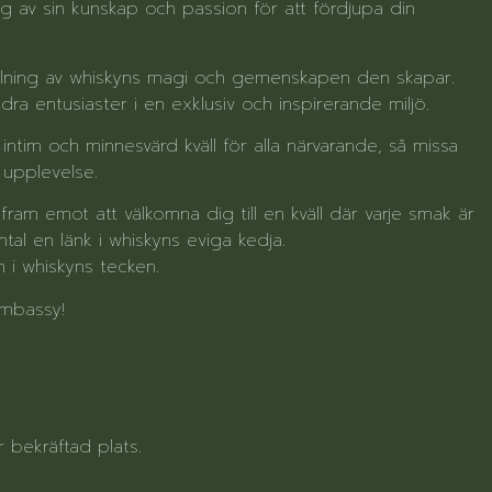
g av sin kunskap och passion för att fördjupa din
hyllning av whiskyns magi och gemenskapen den skapar.
a entusiaster i en exklusiv och inspirerande miljö.
n intim och minnesvärd kväll för alla närvarande, så missa
 upplevelse.
 fram emot att välkomna dig till en kväll där varje smak är
tal en länk i whiskyns eviga kedja.
 i whiskyns tecken.
Embassy!
er bekräftad plats.