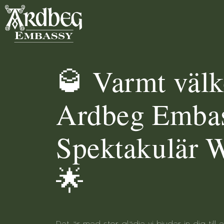
🥃 Varmt välk
Ardbeg Embas
Spektakulär 
🌟