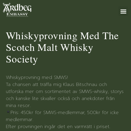
+46 (0)8 79
Whiskyprovning Med The
Scotch Malt Whisky
Society
Whiskyprovning med SMWS!
Ta chansen att träffa mig Klaus Bitschnau och
utforska mer om sortimentet av SMWS-whisky, storys
och kanske lite skvaller också och anekdoter från
mina resor.
Pris: 450kr för SMWS-medlemmar, 500kr för icke
medlemmar.
Efter provningen ingår det en varmrätt i priset.