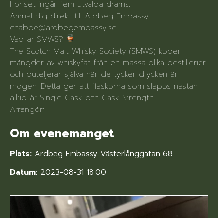
I priset ingår fem utvalda drams.
Anmäl dig direkt till Ardbeg Embassy
chabbe@ardbegembassy.se
Vad är SMWS?
The Scotch Malt Whisky Society (SMWS) köper
mängder av whiskyfat från en massa olika destillerier
och buteljerar själva när de tycker drycken är
mogen. Detta ger att flaskorna som släpps nästan
alltid är Single Cask och Cask Strength
Arrangör:
Om evenemanget
Plats:
Ardbeg Embassy Västerlånggatan 68
Datum:
2023-08-31 18:00