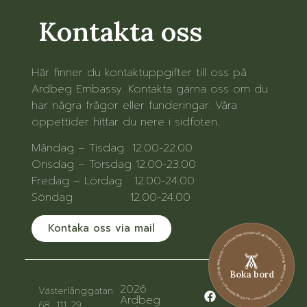
Kontakta oss
Här finner du kontaktuppgifter till oss på
Ardbeg Embassy. Kontakta gärna oss om du
har några frågor eller funderingar. Våra
öppettider hittar du nere i sidfoten.
Måndag – Tisdag 12.00-22.00
Onsdag – Torsdag 12.00-23.00
Fredag – Lördag 12.00-24.00
Söndag 12.00-24.00
Kontaka oss via mail
Ardbeg Embassy • Ardbeg Embassy • Ardbeg Embassy • Ardbeg Embassy • Ardbeg Embassy • Ardbeg Embassy
Boka bord
2026
Västerlånggatan
Ardbeg
68, 111 29