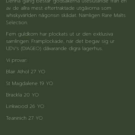
Denna gång består godsakerna uteslutande från en
av de allra mest eftertraktade utgåvorna som
whiskyvärlden någonsin skådat. Nämligen Rare Malts
Selection.
Fem guldkorn har plockats ut ur den exklusiva
samlingen. Framplockade, när det begav sig ur
UDV’s (DIAGEO) dåvarande digra lagerhus.
Vi provar:
Blair Athol 27 YO
St Magdalene 19 YO
Brackla 20 YO
Linkwood 26 YO
Teaninich 27 YO