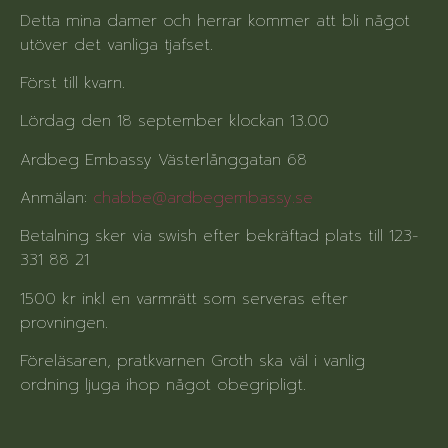
Detta mina damer och herrar kommer att bli något
utöver det vanliga tjafset.
Först till kvarn.
Lördag den 18 september klockan 13.00
Ardbeg Embassy Västerlånggatan 68
Anmälan:
chabbe@ardbegembassy.se
Betalning sker via swish efter bekräftad plats till 123-
331 88 21
1500 kr inkl en varmrätt som serveras efter
provningen.
Föreläsaren, pratkvarnen Groth ska väl i vanlig
ordning ljuga ihop något obegripligt.