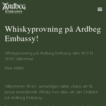
+46 (0)8 79
Whiskyprovning på Ardbeg
Embassy!
Whiskyprovning på Ardbeg Embassy den 18/9 kl
13:00 Välkomna!
Rare Malts!
Välkommen till en, sannerligen sällan chans att få
prova enastående Whisky hos allas vår vän Chabbe
på Ardbeg Embassy.