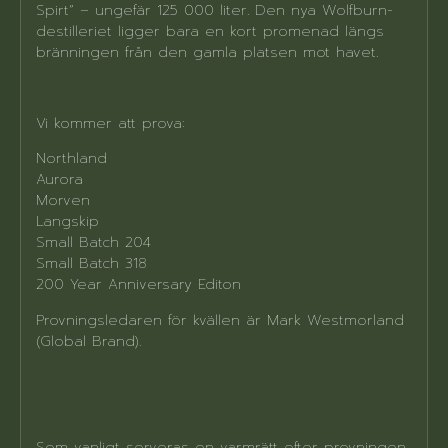
Spirt” – ungefär 125 000 liter. Den nya Wolfburn-
destilleriet ligger bara en kort promenad längs
bränningen från den gamla platsen mot havet.
Vi kommer att prova:
Northland
Aurora
Morven
Langskip
Small Batch 204
Small Batch 318
200 Year Anniversary Editon
Provningsledaren för kvällen är Mark Westmorland
(Global Brand).
Som vanligt serveras en varmrätt efter provningen.