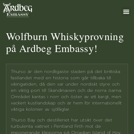
+46 (0)8 79
Wolfburn Whiskyprovning
på Ardbeg Embassy!
Thurso är den nordligaste staden på det brittiska
fastlandet med en historia som går tillbaka till
vikingatiden, då den var under nordiskt styre och
en viktig port till Skandinavien och de norra öarna.
Området kantas i norr och öster av ett kargt, men
vackert kustlandskap och är hem för internationellt
viktiga kolonier av sjöfåglar.
Thurso Bay och destilleriet har utsikt över det
turbulenta vattnet i Pentland Firth mot de
imponerande klipporna på Orcadian Island of Hoy.