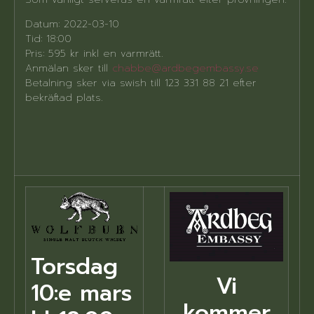
Datum: 2022-03-10
Tid: 18:00
Pris: 595 kr inkl en varmrätt.
Anmälan sker till
chabbe@ardbegembassy.se
Betalning sker via swish till 123 331 88 21 efter
bekräftad plats.
Torsdag
Vi
10:e mars
kommer