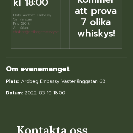
kl 18:00
att prova
Plats: Ardbeg Embassy i
7 olika
Gamla stan
Pris: 595 kr
Anmälan:
whiskys!
chabbe@ardbegembassy.se
Om evenemanget
Plats:
Ardbeg Embassy Västerlånggatan 68
Datum:
2022-03-10 18:00
Kontakta oss