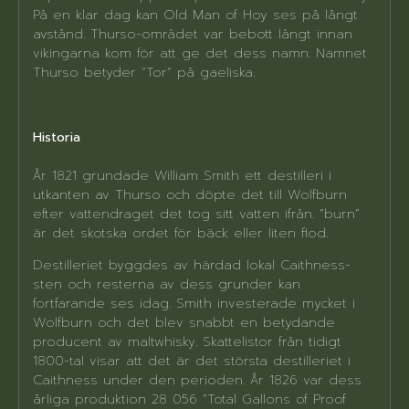
På en klar dag kan Old Man of Hoy ses på långt
avstånd. Thurso-området var bebott långt innan
vikingarna kom för att ge det dess namn. Namnet
Thurso betyder ”Tor” på gaeliska.
Historia
År 1821 grundade William Smith ett destilleri i
utkanten av Thurso och döpte det till Wolfburn
efter vattendraget det tog sitt vatten ifrån. ”burn”
är det skotska ordet för bäck eller liten flod.
Destilleriet byggdes av härdad lokal Caithness-
sten och resterna av dess grunder kan
fortfarande ses idag. Smith investerade mycket i
Wolfburn och det blev snabbt en betydande
producent av maltwhisky. Skattelistor från tidigt
1800-tal visar att det är det största destilleriet i
Caithness under den perioden. År 1826 var dess
årliga produktion 28 056 ”Total Gallons of Proof