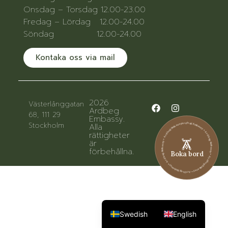
Onsdag – Torsdag 12.00-23.00
Fredag – Lördag 12.00-24.00
Söndag 12.00-24.00
Kontaka oss via mail
2026
Västerlånggatan
Ardbeg
68, 111 29
Embassy.
Ardbeg Embassy • Ardbeg Embassy • Ardbeg Embassy • Ardbeg Embassy • Ardbeg Embassy • Ardbeg Embassy
Stockholm
Alla
rättigheter
är
förbehållna.
Boka bord
Swedish
English