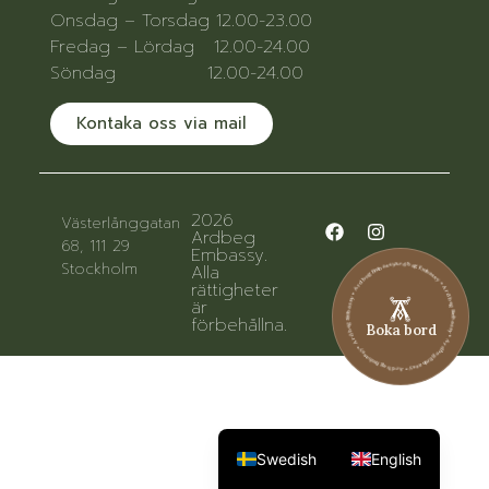
Onsdag – Torsdag 12.00-23.00
Fredag – Lördag 12.00-24.00
Söndag 12.00-24.00
Kontaka oss via mail
2026
Västerlånggatan
Ardbeg
68, 111 29
Embassy.
Ardbeg Embassy • Ardbeg Embassy • Ardbeg Embassy • Ardbeg Embassy • Ardbeg Embassy • Ardbeg Embassy
Stockholm
Alla
rättigheter
är
förbehållna.
Boka bord
Swedish
English