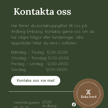
Kontakta oss
Här finner du kontaktuppgifter till oss på
Ardbeg Embassy. Kontakta gärna oss om du
har några frågor eller funderingar. Våra
öppettider hittar du nere i sidfoten.
Måndag – Tisdag 12.00-22.00
Onsdag – Torsdag 12.00-23.00
Fredag – Lördag 12.00-24.00
Söndag 12.00-24.00
Kontaka oss via mail
Ardbeg Embassy • Ardbeg Embassy • Ardbeg Embassy • Ardbeg Embassy • Ardbeg Embassy • Ardbeg Embassy
Boka bord
2026
Västerlånggatan
Ardbeg
68, 111 29