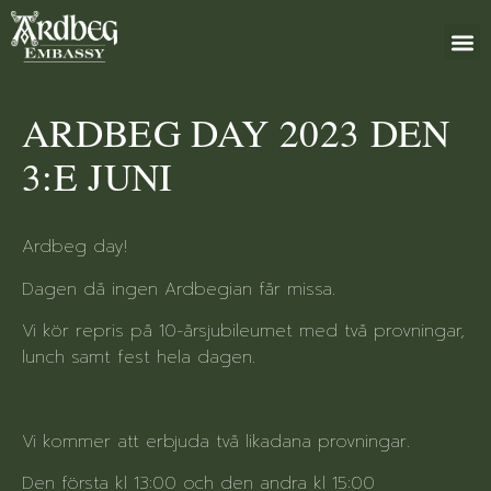
+46 (0)8 79
ARDBEG DAY 2023 DEN
3:E JUNI
Ardbeg day!
Dagen då ingen Ardbegian får missa.
Vi kör repris på 10-årsjubileumet med två provningar,
lunch samt fest hela dagen.
Vi kommer att erbjuda två likadana provningar.
Den första kl 13:00 och den andra kl 15:00