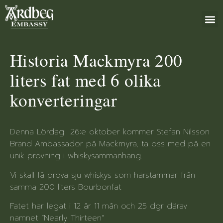
+46 (0)8 79
Historia Mackmyra 200
liters fat med 6 olika
konverteringar
Denna Lördag 26:e oktober kommer Stefan Nilsson
Brand Ambassador på Mackmyra, ta oss med på en
unik provning i whiskysammanhang.
Vi skall få prova sju whiskys som härstammar från
samma 200 liters Bourbonfat
Fatet har legat i 12 år 11 mån och 25 dgr därav
namnet ”Nearly Thirteen”