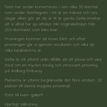
Fatet har sedan konverterats i sex olika 30-litersfat
som sedan finishlagrats i ett år en månad och sex
dagar vilket gör att de är 14 år gamla. Detta innebär
att vi alltså har sju whiskys inkl originalwhiskyn från
200-litersfatet som blev kvar.
Provningen kommer att köras blint och efter
provningen går vi igenom resultaten och vilka de
olika karaktärerna är.
Detta är ett ytterst unikt tillfälle att att prova och vara
med om en mycket trevlig och intressant provning
på Ardbeg Embassy
Platserna är ytterst begränsade det finns endast 32
platser till denna magiska provning!!
Först till kvarn gäller!!!
Hjärtligt Välkomna…