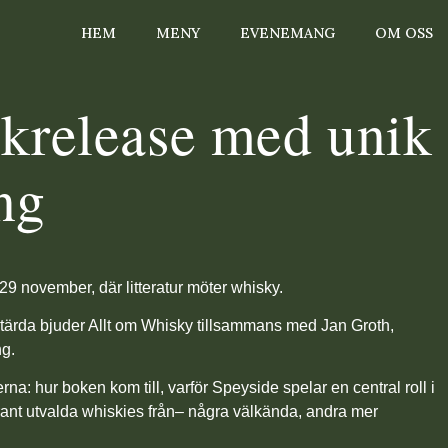
HEM
MENY
EVENEMANG
OM OSS
krelease med unik
ng
9 november, där litteratur möter whisky.
tärda bjuder Allt om Whisky tillsammans med
Jan Groth
,
ng.
na: hur boken kom till, varför Speyside spelar en central roll i
ant utvalda whiskies från– några välkända, andra mer