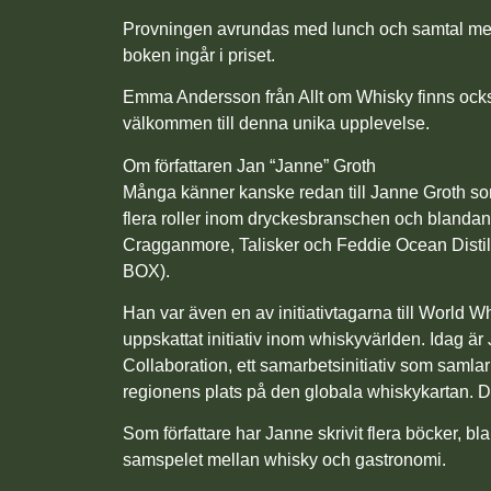
Provningen avrundas med lunch och samtal med J
boken ingår i priset.
Emma Andersson från Allt om Whisky finns ocks
välkommen till denna unika upplevelse.
Om författaren Jan “Janne” Groth
Många känner kanske redan till Janne Groth so
flera roller inom dryckesbranschen och blanda
Cragganmore, Talisker och Feddie Ocean Distill
BOX).
Han var även en av initiativtagarna till World 
uppskattat initiativ inom whiskyvärlden. Idag 
Collaboration, ett samarbetsinitiativ som samlar
regionens plats på den globala whiskykartan. D
Som författare har Janne skrivit flera böcker, b
samspelet mellan whisky och gastronomi.