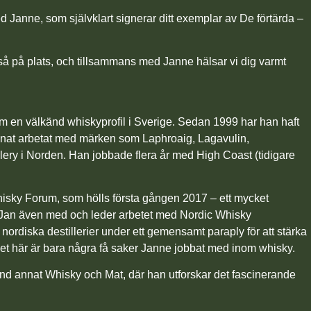
anne, som självklart signerar ditt exemplar av De förtärda –
å på plats, och tillsammans med Janne hälsar vi dig varmt
m en välkänd whiskyprofil i Sverige. Sedan 1999 har han haft
nnat arbetat med märken som Laphroaig, Lagavulin,
ery i Norden. Han jobbade flera år med High Coast (tidigare
Whisky Forum, som hölls första gången 2017 – ett mycket
är Jan även med och leder arbetet med Nordic Whisky
 nordiska destillerier under ett gemensamt paraply för att stärka
et här är bara några få saker Janne jobbat med inom whisky.
land annat Whisky och Mat, där han utforskar det fascinerande