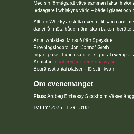
Med sin förmåga att väva samman fakta, histori
ledsagare i whiskyns värld – både i glaset och 
Allt om Whisky är stolta över att tillsammans m
där vi får möta både människan bakom berätte
Antal whiskies:
Minst 6 från Speyside
Provningsledare:
Jan “Janne” Groth
Ingår i priset:
Lunch samt ett signerat exemplar 
Anmälan:
chabbe@ardbegembassy.se
Begränsat antal platser – först till kvarn.
Om evenemanget
Plats:
Ardbeg Embassy Stockholm Västerlångg
Datum:
2025-11-29 13:00