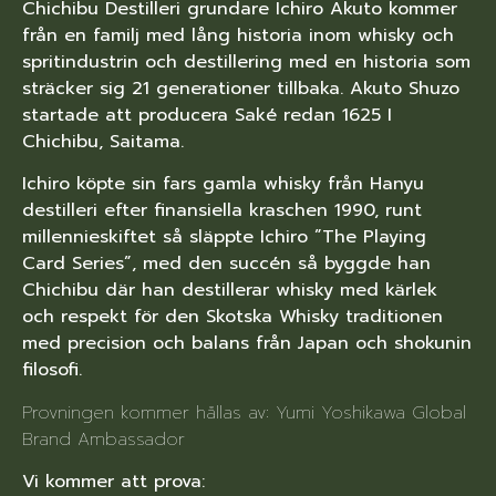
Chichibu Destilleri grundare Ichiro Akuto kommer
från en familj med lång historia inom whisky och
spritindustrin och destillering med en historia som
sträcker sig 21 generationer tillbaka. Akuto Shuzo
startade att producera Saké redan 1625 I
Chichibu, Saitama.
Ichiro köpte sin fars gamla whisky från Hanyu
destilleri efter finansiella kraschen 1990, runt
millennieskiftet så släppte Ichiro ”The Playing
Card Series”, med den succén så byggde han
Chichibu där han destillerar whisky med kärlek
och respekt för den Skotska Whisky traditionen
med precision och balans från Japan och shokunin
filosofi.
Provningen kommer hållas av: Yumi Yoshikawa Global
Brand Ambassador
Vi kommer att prova: