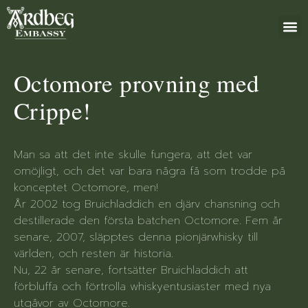
+46 (0)8 79
Octomore provning med
Crippe!
Man sa att det inte skulle fungera, att det var
omöjligt, och det var bara några få som trodde på
konceptet Octomore, men!
År 2002 tog Bruichladdich en djärv chansning och
destillerade den första batchen Octomore. Fem år
senare, 2007, släpptes denna pionjärwhisky till
världen, och resten är historia.
Nu, 22 år senare, fortsätter Bruichladdich att
förbluffa och förtrolla whiskyentusiaster med nya
utgåvor av Octomore.