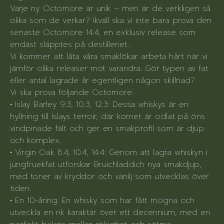
Varje ny Octomore är unik – men är de verkligen så
olika som de verkar? Ikväll ska vi inte bara prova den
senaste Octomore 14.4, en exklusiv release som
endast släpptes på destilleriet.
Vi kommer att låta våra smaklökar arbeta hårt när vi
jämför olika releaser mot varandra. Gör typen av fat
eller antal lagrade år egentligen någon skillnad?
Vi ska prova följande Octomore:
• Islay Barley 9.3, 10.3, 12.3: Dessa whiskys är en
hyllning till Islays terroir, där kornet är odlat på öns
vindpinade fält och ger en smakprofil som är djup
och komplex.
• Virgin Oak 8.4, 10.4, 14.4: Genom att lagra whiskyn i
jungfruekfat utforskar Bruichladdich nya smakdjup,
med toner av kryddor och vanilj som utvecklas över
tiden.
• En 10-åring: En whisky som har fått mogna och
utveckla en rik karaktär över ett decennium, med en