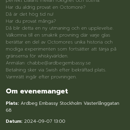
perfekt balans mellan rökighet och sötma.
Har du aldrig provat en Octomore?
Då är det hög tid nu!
Har du provat många?
Då blir detta en ny utmaning och en upplevelse.
Välkomna till en smakrik provning där varje glas
berättar en del av Octomores unika historia och
modiga experimenten som fortsätter att tänja på
gränserna för whiskyvärlden.
Anmälan: chabbe@ardbegembassy.se
Betalning sker via Swish efter bekräftad plats.
Varmrätt ingår efter provningen.
Om evenemanget
Plats:
Ardbeg Embassy Stockholm Västerlånggatan
68
Datum:
2024-09-07 13:00