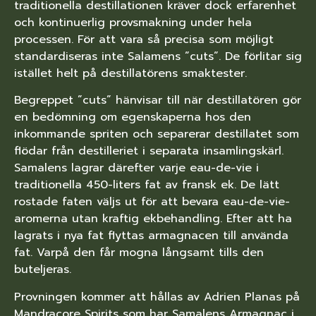
traditionella destillationen kräver dock erfarenhet
och kontinuerlig provsmakning under hela
processen. För att vara så precisa som möjligt
standardiseras inte Salamens ”cuts”. De förlitar sig
istället helt på destillatörens smaktester.
Begreppet ”cuts” hänvisar till när destillatören gör
en bedömning om egenskaperna hos den
inkommande spriten och separerar destillatet som
flödar från destilleriet i separata insamlingskärl.
Samalens lagrar därefter varje eau-de-vie i
traditionella 450-liters fat av fransk ek. De lätt
rostade faten väljs ut för att bevara eau-de-vie-
aromerna utan kraftig ekbehandling. Efter att ha
lagrats i nya fat flyttas armagnacen till använda
fat. Varpå den får mogna långsamt tills den
buteljeras.
Provningen kommer att hållas av Adrien Planas på
Mandracore Spirits som har Samalens Armagnac i