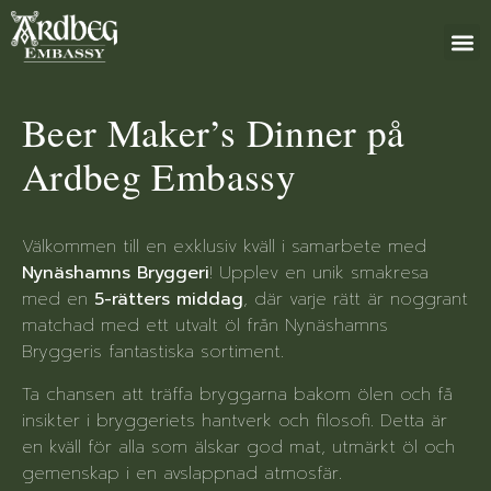
+46 (0)8 79
Beer Maker’s Dinner på
Ardbeg Embassy
Välkommen till en exklusiv kväll i samarbete med
Nynäshamns Bryggeri
! Upplev en unik smakresa
med en
5-rätters middag
, där varje rätt är noggrant
matchad med ett utvalt öl från Nynäshamns
Bryggeris fantastiska sortiment.
Ta chansen att träffa bryggarna bakom ölen och få
insikter i bryggeriets hantverk och filosofi. Detta är
en kväll för alla som älskar god mat, utmärkt öl och
gemenskap i en avslappnad atmosfär.