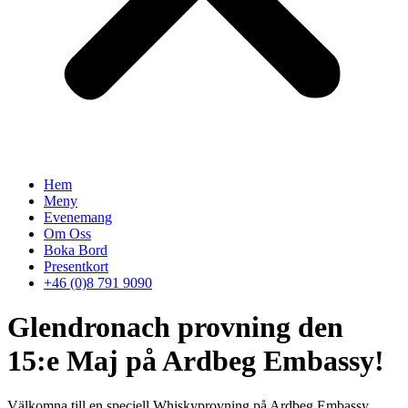
Hem
Meny
Evenemang
Om Oss
Boka Bord
Presentkort
+46 (0)8 791 9090
Glendronach provning den
15:e Maj på Ardbeg Embassy!
Välkomna till en speciell Whiskyprovning på Ardbeg Embassy .