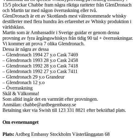
15/5 plockar Chabbe fram några riktiga rariteter från GlenDronach
och Martin tar med någon överraskning eller två.
GlenDronach är ett av Skottlands mest välrenommerade whisky
destillerier med flera hundra års erfarenhet av Whisky produktion i
världsklass.
Martin som är Ambassadör i Sverige guidar er genom denna
provning av fyra årgångswhiskys från tidig 90 tal + överraskningar.
Vi kommer att prova 7 olika Glendronach.
Dessa är några av dessa
– Glendronach 1994 27 y.o Cask 7469
– Glendronach 1993 28 y.o Cask 2458
– Glendronach 1992 28 y.o Cask 7418
– Glendronach 1992 27 y.o Cask 7411
– Glendronach 29 y.o Grandeur
– Glendronach 12 y.o
– Överraskning
Skål & Välkomna!
Som alltid ingår det en varmrätt efter provningen.
Anmälan: chabbe@ardbegembassy.se
Betalning sker via Swish till 123 331 8821 efter bekräftad plats.
Om evenemanget
Plats:
Ardbeg Embassy Stockholm Västerlånggatan 68